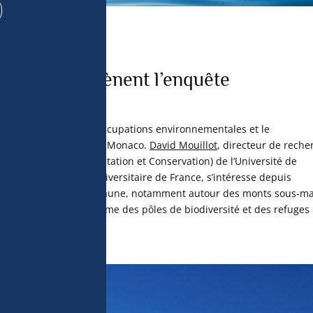
urces de 
t utiliser des 
utomatiquement, 
ojet Mégafaune
r activement les 
pouvez modifier 
son équipe mènent l’enquête
kies » en bas 
politique de 
 est au cœur des préoccupations environnementales et le
eurs des Explorations de Monaco.
David Mouillot
, directeur de reche
 Biodiversity, Exploitation et Conservation) de l’Université de
r » de l’Institut Universitaire de France, s’intéresse depuis
ribution de cette mégafaune, notamment autour des monts sous-ma
ulaires, considérés comme des pôles de biodiversité et des refuges