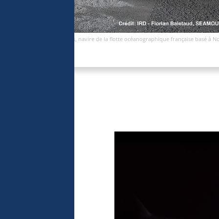
L’Alis, navire de la flotte océanographique française basé à 
èvements
onie
mental et des
 données dans
es à réaliser un