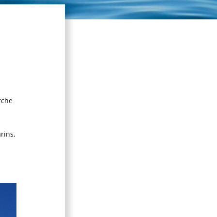
rche
rins,