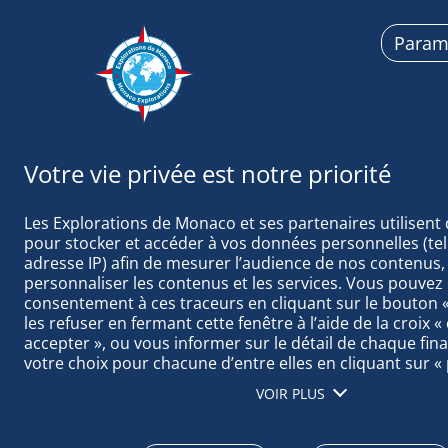
Param
Explorations d
Les Explorations de Monaco et ses partenaires utilisent 
pour stocker et accéder à vos données personnelles (tell
adresse IP) afin de mesurer l’audience de nos contenus, 
personnaliser les contenus et les services. Vous pouvez 
consentement à ces traceurs en cliquant sur le bouton « 
1er août 2019
les refuser en fermant cette fenêtre à l’aide de la croix «
accepter », ou vous informer sur le détail de chaque final
votre choix pour chacune d’entre elles en cliquant sur « 
LE POINT SU
cliquant sur « tout accepter », vous acceptez que nous a
VOIR PLUS
informations stockées sur votre terminal afin d’obtenir 
notre audience, développer et améliorer nos produits, as
sécurité, prévenir la fraude et déboguer, diffuser techni