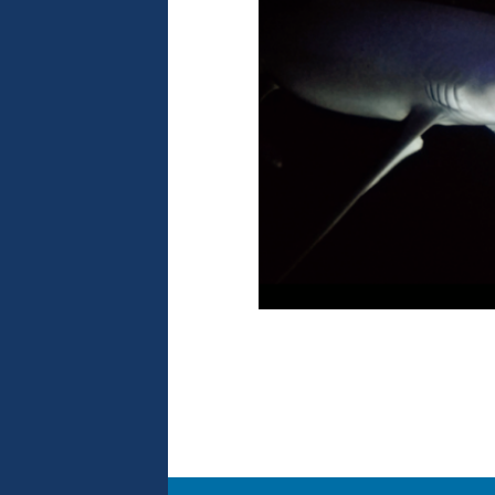
océans. Après des
s en Colombie en
anographique de
e Développement),
ramme ANR
u en avril et
n Mer de Corail,
n des plus
n était co-
 et les
nt investigués en