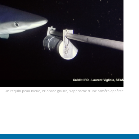
Un requin peau bleue, Prionace glauca, s’approche d’une caméra appâtée