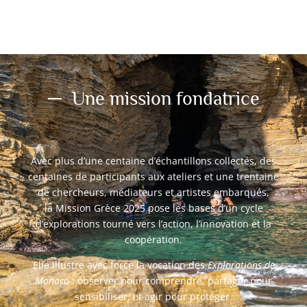
Une mission fondatrice
Avec plus d’une centaine d’échantillons collectés, des
centaines de participants aux ateliers et une trentaine
de chercheurs, médiateurs et artistes embarqués,
la Mission Grèce 2025 pose les bases d’un cycle
d’explorations tourné vers l’action, l’innovation et la
coopération.
Elle illustre avec force la vocation des
Explorations de
Monaco
: observer pour comprendre, partager pour
sensibiliser, et agir pour protéger.