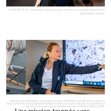
Vous pouvez modifier vos choix à tout moment en 
cliquant sur « Gérer mes cookies » en bas des 
Le MODX 70-01, catamaran hybride conçu comme un véritable laboratoire
pages de ce site. Vous pouvez aussi consulter 
scientifique mobile.
notre politique de confidentialité pour plus 
d’informations.
Sessions de médiation scientifique à bord du MODX, où élèves et visiteurs
découvrent les écosystèmes méditerranéens à travers l’étude du plancton et
des outils d’observation utilisés lors de la Mission Grèce 2025.