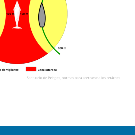
Santuario de Pelagos, normas para acercarse a los cetáceos