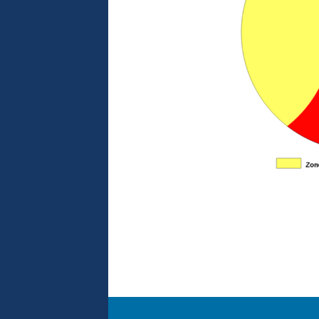
a misión Sphyrna
ocidad de los
nificativamente
ría favorecer su
 frenar así su
roximación
 Pelagos