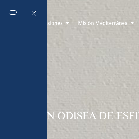
 de Mónaco
Misiones
Misión Mediterránea
 LA MISIÓN ODISEA DE ESF