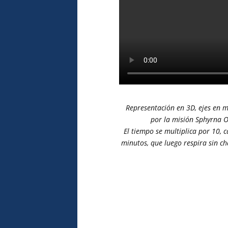
alidad de la
s ecos de los
anza superaría la
el equipo del
Alianzas, algunos
undas a unos
Representación en 3D, ejes en m
de agua,
por la misión Sphyrna O
s.
El tiempo se multiplica por 10, 
ersiste en el
minutos, que luego respira sin ch
dadores (por
on las parejas o
 que cooperan en
 misma familia.