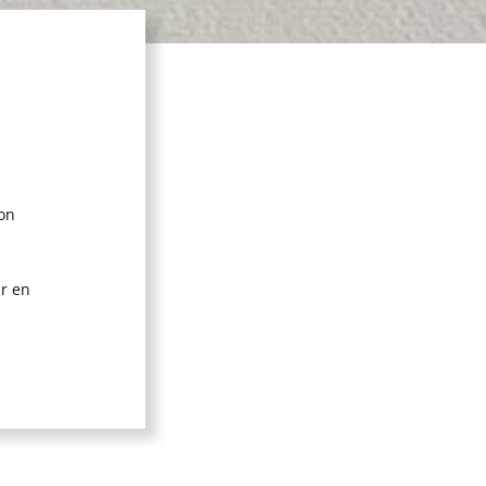
con
r en