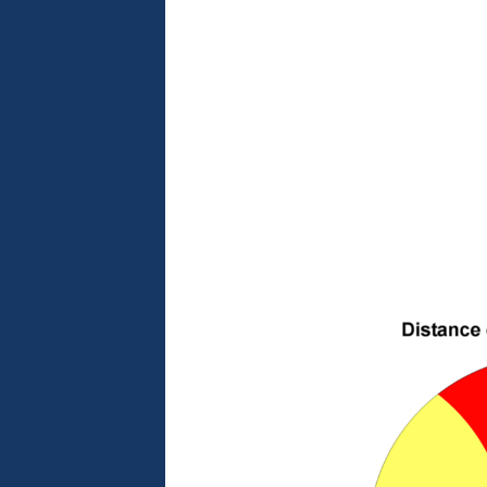
e había observado
ad de los
terráneo
ciones de los
e reducir el
 las actividades