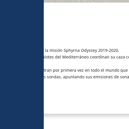
halotes
sticos recogidos durante la misión Sphyrna Odyssey 2019-2020,
 deducido que los cachalotes del Mediterráneo coordinan su caza 
 de chasquidos, demuestran por primera vez en todo el mundo que
us fuerzas durante sus sondas, apuntando sus emisiones de sona