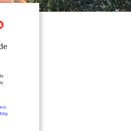
 de
de
de
aco
.
Filip
n