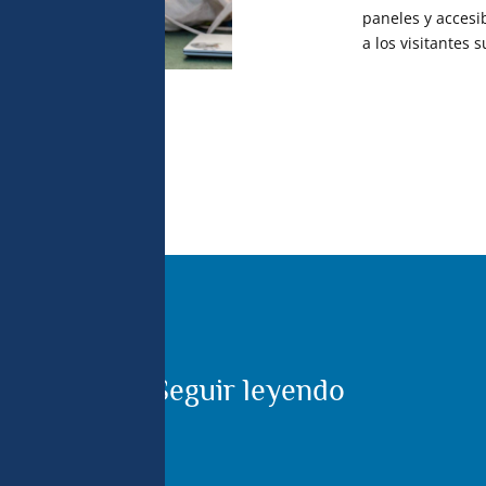
paneles y acces
a los visitantes 
isión Océano Índico 2022.
Seguir leyendo