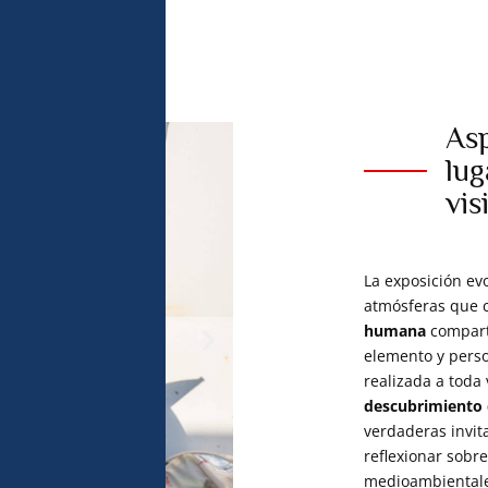
Asp
lug
vis
La exposición ev
atmósferas que c
humana
compart
elemento y perso
realizada a toda
descubrimiento 
verdaderas invit
reflexionar sobr
medioambientale