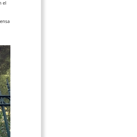
 el
densa