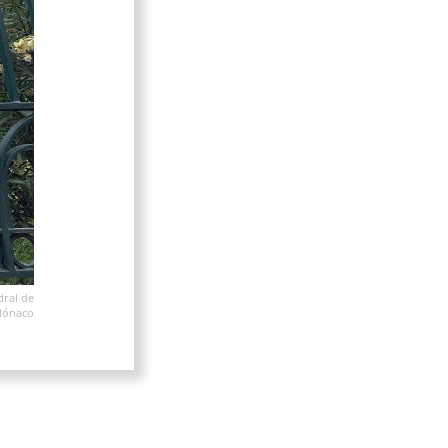
dral de
Mónaco