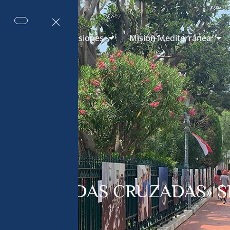
 de Mónaco
Misiones
Misión Mediterránea
osto de 2023
ÓN «MIRADAS CRUZADAS» 