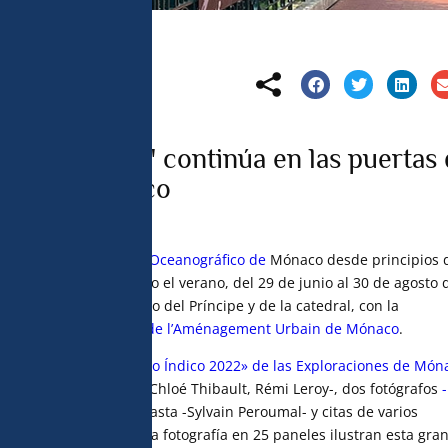
ards croisés" continúa en las puertas
rtin de Mónaco
onferencias del
Museo Oceanográfico de
Mónaco desde principios 
ontinuará durante todo el verano, del 29 de junio al 30 de agosto 
artín, cerca del Palacio del Príncipe y de la catedral, con la
turelles
y la
Direction de l’Aménagement Urbain de Mónaco
.
je de la
misión «Océano Índico 2022» de las Exploraciones de Món
es artistas
-Elise Rigot
, Chloé Thibault, Rémi Leroy-, dos fotógrafos
-
phane Dugast-
, un cineasta -Sylvain Peroumal- y citas de varios
a, el sonido, el vídeo y la fotografía en 25 paneles ilustran esta gra