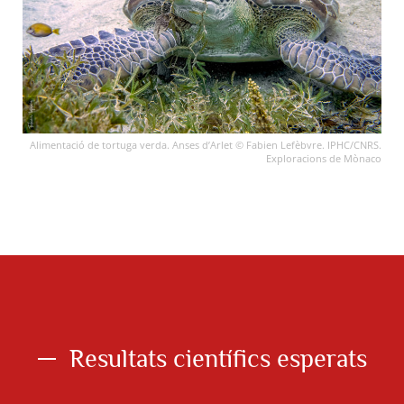
Alimentació de tortuga verda. Anses d’Arlet © Fabien Lefèbvre. IPHC/CNRS.
Exploracions de Mònaco
Resultats científics esperats