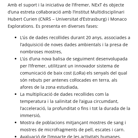
Amb el suport i la iniciativa de l’Ifremer, NExT és objecte
d’una estreta col·laboració amb l’Institut Multidisciplinari
Hubert Curien (CNRS – Universitat d’Estrasburg) i Monaco
Explorations. Es presenta en diverses fases:
L’ús de dades recollides durant 20 anys, associades a
l’adquisició de noves dades ambientals i la presa de
nombroses mostres,
L’ús d’una nova balisa de seguiment desenvolupada
per l’Ifremer, utilitzant un innovador sistema de
comunicació de baix cost (LoRa) els senyals del qual
són rebuts per antenes col·locades en terra, als
afores de la zona estudiada,
La multiplicació de dades recollides com la
temperatura i la salinitat de l’aigua circumdant,
l’acceleració, la profunditat o fins i tot la durada de la
immersió,
Mostra de poblacions mitjançant mostres de sang i
mostres de microfragments de pell, escates i carn.
Avaluació de l’impacte de les activitats humanes,