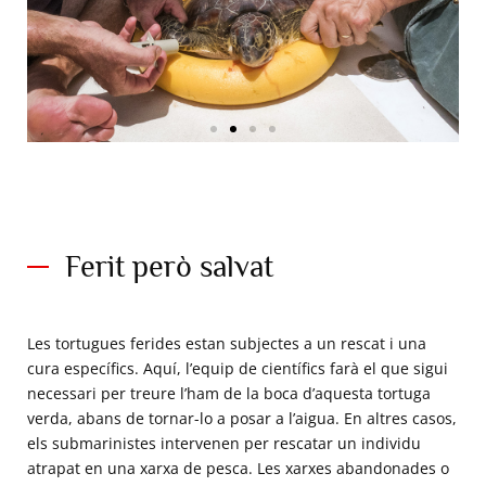
Injecció sota la pell d'un xip
electrònic. © O.Borde. Exploracions
de Mònaco.
Ferit però salvat
Les tortugues ferides estan subjectes a un rescat i una
cura específics. Aquí, l’equip de científics farà el que sigui
necessari per treure l’ham de la boca d’aquesta tortuga
verda, abans de tornar-lo a posar a l’aigua. En altres casos,
els submarinistes intervenen per rescatar un individu
atrapat en una xarxa de pesca. Les xarxes abandonades o