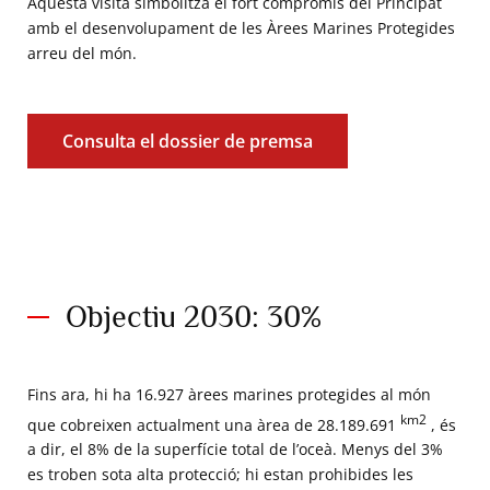
Aquesta visita simbolitza el fort compromís del Principat
amb el desenvolupament de les Àrees Marines Protegides
arreu del món.
Consulta el dossier de premsa
Objectiu 2030: 30%
Fins ara, hi ha 16.927 àrees marines protegides al món
km2
que cobreixen actualment una àrea de 28.189.691
, és
a dir, el 8% de la superfície total de l’oceà. Menys del 3%
es troben sota alta protecció; hi estan prohibides les