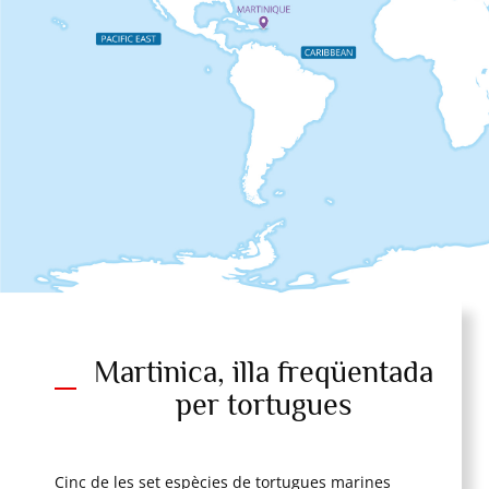
Martinica, illa freqüentada
Ubicació (mapa per
per tortugues
actualitzar)
Cinc de les set espècies de tortugues marines