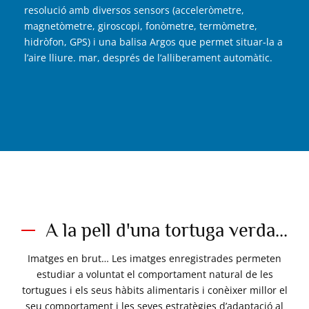
resolució amb diversos sensors (acceleròmetre,
magnetòmetre, giroscopi, fonòmetre, termòmetre,
hidròfon, GPS) i una balisa Argos que permet situar-la a
l’aire lliure. mar, després de l’alliberament automàtic.
A la pell d'una tortuga verda...
Imatges en brut… Les imatges enregistrades permeten
estudiar a voluntat el comportament natural de les
tortugues i els seus hàbits alimentaris i conèixer millor el
seu comportament i les seves estratègies d’adaptació al