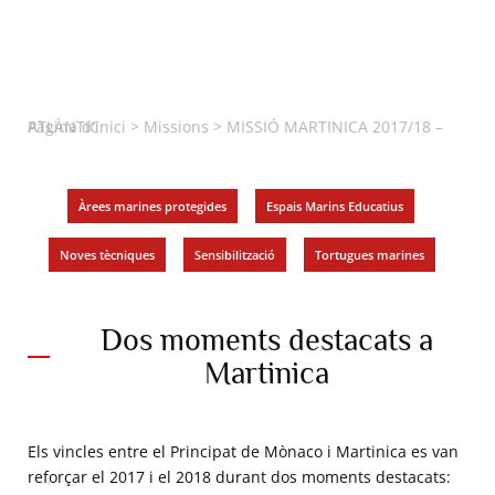
Pàgina d'inici
MISSIÓ MARTINICA 2017/18 – ATLÀNTIC
>
Missions
>
Àrees marines protegides
,
Espais Marins Educatius
,
Noves tècniques
,
Sensibilització
,
Tortugues marines
Dos moments destacats a
Martinica
Els vincles entre el Principat de Mònaco i Martinica es van
reforçar el 2017 i el 2018 durant dos moments destacats: