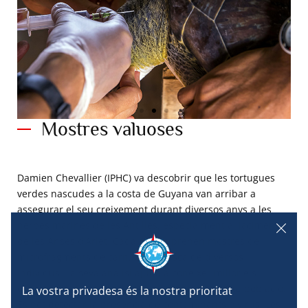
Mostres valuoses
Anàlisi de sang. © O.Borde.
Exploracions de Mònaco.
Damien Chevallier (IPHC) va descobrir que les tortugues
verdes nascudes a la costa de Guyana van arribar a
assegurar el seu creixement durant diversos anys a les
herbes marines de les Antilles, especialment al jaciment
de les Anses d’Arlet. Cada any es prenen mostres de
microfragments de carn, pell i closca de diversos
individus. La seva anàlisi ajuda a conèixer millor els
orígens dels individus i l’estat de salut d’aquesta població.
Es pot detectar la presència de contaminants o virus. Les