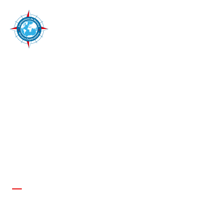
27 d’octubre de 2017 i del 2 al 18 d’octubre de
2018
MISSIÓ MARTINICA
2017/18 – ATLÀNTIC