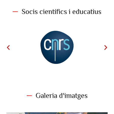
tortugues es duen a terme en
presència de públic i escoles. ©
O.Borde. Exploracions de Mònaco
Socis científics i educatius
Galeria d'imatges