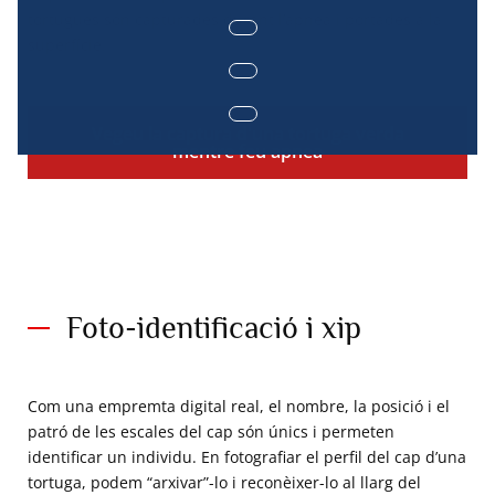
tortugues són capturades durant l’apnea i portades a la
superfície.
Vegeu la captura d'una tortuga verda
mentre feu apnea
Foto-identificació i xip
Com una empremta digital real, el nombre, la posició i el
patró de les escales del cap són únics i permeten
identificar un individu. En fotografiar el perfil del cap d’una
tortuga, podem “arxivar”-lo i reconèixer-lo al llarg del