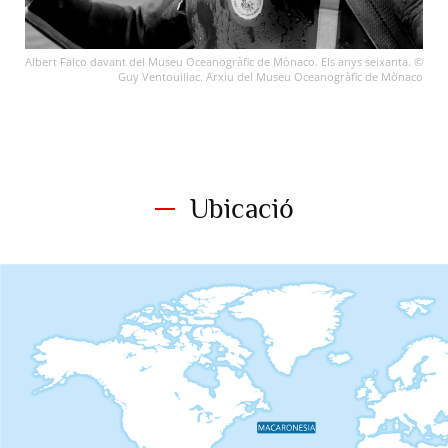
Albert Falco davant del Museu Oceanogràfic de Mònaco. Els anys seixanta. ©
Guy Ventouillac. Arxiu del Museu Oceanogràfic de Mònaco
Ubicació