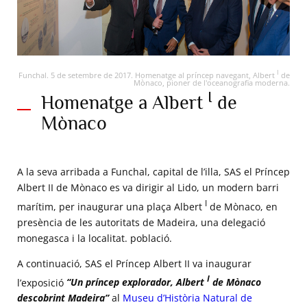
I
Funchal. 5 de setembre de 2017. Homenatge al príncep navegant, Albert
de
Mònaco, pioner de l'oceanografia moderna.
Visita inaugural a l'Exposició comentada per Thomas
I
Homenatge a Albert
de
Fouilleron, Director de l'Arxiu i Biblioteca del Palau Príncep
de Mònaco. El príncep Albert II està acompanyat a la seva
dreta pel Dr. Miguel Albuquerque, President del Govern
Mònaco
Regional de Madeira © Axel Bastello. Palau Príncep de
Mònaco.
A la seva arribada a Funchal, capital de l’illa, SAS el Príncep
Albert II de Mònaco es va dirigir al Lido, un modern barri
I
marítim, per inaugurar una plaça Albert
de Mònaco, en
presència de les autoritats de Madeira, una delegació
monegasca i la localitat. població.
A continuació, SAS el Príncep Albert II va inaugurar
I
l’exposició
“Un príncep explorador, Albert
de Mònaco
descobrint Madeira”
al
Museu d’Història Natural de