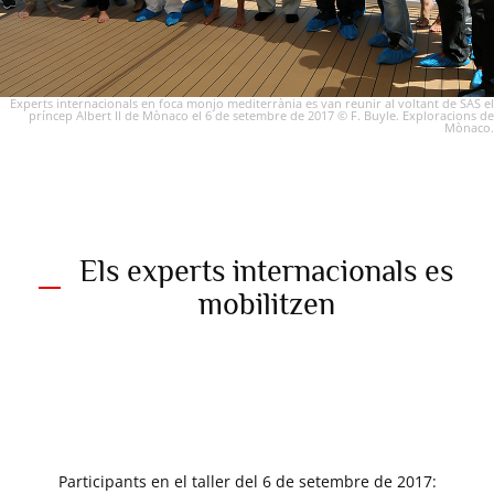
Experts internacionals en foca monjo mediterrània es van reunir al voltant de SAS el
príncep Albert II de Mònaco el 6 de setembre de 2017 © F. Buyle. Exploracions de
Mònaco.
Els experts internacionals es
mobilitzen
Del 5 al 7 de setembre de
2017: una visita principesca
de caràcter diplomàtic,
històric i científic.
Participants en el taller del 6 de setembre de 2017: