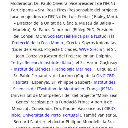
Moderador: Dr. Paulo Oliveira (Vicepresident de l’IFCN) –
Participants – Sra. Rosa Pires (Responsable del projecte
foca monjo dins de l’IFCN), Dr. Luis Freitas ( Biòleg Marí).
– Director de la Unitat de Ciència, Museu da Baleia –
Madeira), Sr. Panos Dendrinos (Biòleg PhD, President
del Consell
MOm/Societat Hel·lènica per a l’Estudi i la
Protecció de la Foca Monjo
, Grècia), Spyros Kotomatas
(Líder dels Vius). Projecte Cíclades,
WWF Grècia
), el Sr.
Joan Gonzalvo (Gestor del Projecte Ionian Dolphin,
Tethys Research Institute, Itàlia
), el Sr. Harun Guçlusoy
(
Institut de Ciències i Tecnologia Marines
, Turquia), el
Sr. Pablo Fernandez de Larrinoa (Cap de la
ONG CBD
Habitats
, Espanya), Sr. Philippe Gaubert (
Institut des
Sciences de l’Evolution de Montpeller, França (ISEM)
,
Universitat de Montpeller, líder del projecte “Monk Seal
Genes” recolzat per la Fundació Prince Albert II de
Mònaco) . Convidada: Dra. Raquel Vasconcelos (
CIBIO-
Inbio, Universitat de Porto, Portugal
). També van ser SE
Bernard Fautrier, el doctor Philippe Mondielli, la Sra.