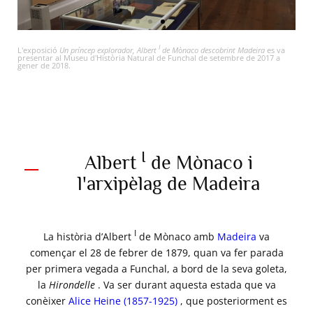
I
L'exposició
Un príncep explorador, Albert
de Mònaco descobrint Madeira
es va
presentar al Museu d'Història Natural de Funchal de setembre de 2017 a
Les pintures del pintor Louis Tinayre (1861-1942), pintor
gener de 2018.
I
embarcat durant les campanyes del príncep Albert
, són
testimoni de les escenes campestres i de la bellesa dels
paisatges de Madeira © P.Piguet. institut oceanogràfic.
I
Albert
de Mònaco i
l'arxipèlag de Madeira
I
La història d’Albert
de Mònaco amb
Madeira
va
començar el 28 de febrer de 1879, quan va fer parada
per primera vegada a Funchal, a bord de la seva goleta,
la
Hirondelle
. Va ser durant aquesta estada que va
conèixer
Alice Heine (1857-1925)
, que posteriorment es