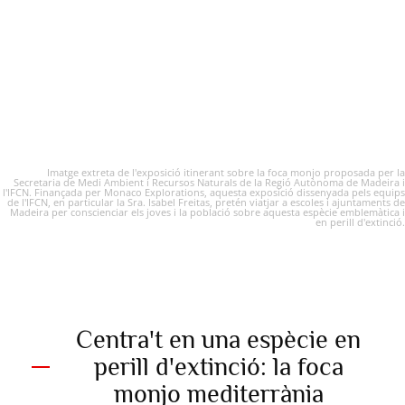
Imatge extreta de l'exposició itinerant sobre la foca monjo proposada per la
Secretaria de Medi Ambient i Recursos Naturals de la Regió Autònoma de Madeira i
l'IFCN. Finançada per Monaco Explorations, aquesta exposició dissenyada pels equips
de l'IFCN, en particular la Sra. Isabel Freitas, pretén viatjar a escoles i ajuntaments de
Madeira per conscienciar els joves i la població sobre aquesta espècie emblemàtica i
en perill d'extinció.
Centra't en una espècie en
perill d'extinció: la foca
monjo mediterrània