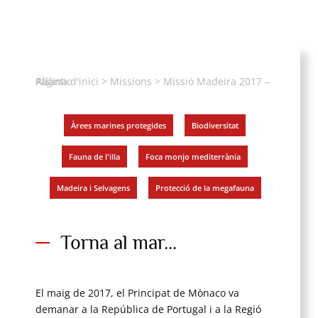
Pàgina d'inici
Missió Madeira 2017 – Atlàntic
>
Missions
>
Àrees marines protegides
,
Biodiversitat
,
Fauna de l'illa
,
Foca monjo mediterrània
,
Madeira i Selvagens
,
Protecció de la megafauna
Torna al mar...
El maig de 2017, el Principat de Mònaco va
demanar a la República de Portugal i a la Regió