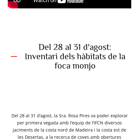
Del 28 al 31 d'agost:
Inventari dels hàbitats de la
foca monjo
Del 5 al 7 de setembre de
2017: una visita principesca
de caràcter diplomàtic,
històric i científic.
Del 28 al 31 d’agost, la Sra. Rosa Pires va poder explorar
per primera vegada amb l’equip de l’IFCN diversos
jaciments de la costa nord de Madeira i la costa est de
les Desertas, a la recerca de coves amb obertures