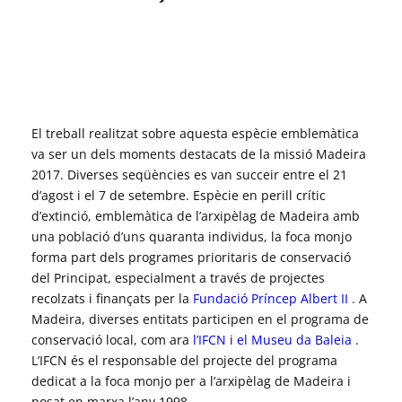
Del 5 al 7 de setembre de
2017: una visita principesca
de caràcter diplomàtic,
històric i científic.
El treball realitzat sobre aquesta espècie emblemàtica
va ser un dels moments destacats de la missió Madeira
2017. Diverses seqüències es van succeir entre el 21
d’agost i el 7 de setembre.
Espècie en perill crític
d’extinció, emblemàtica de l’arxipèlag de Madeira amb
una població d’uns quaranta individus, la foca monjo
forma part dels programes prioritaris de conservació
del Principat, especialment a través de projectes
recolzats i finançats per la
Fundació Príncep Albert II
. A
Madeira, diverses entitats participen en el programa de
conservació local, com ara
l’IFCN
i
el Museu da Baleia
.
L’IFCN és el responsable del projecte del programa
dedicat a la foca monjo per a l’arxipèlag de Madeira i
posat en marxa l’any 1998.