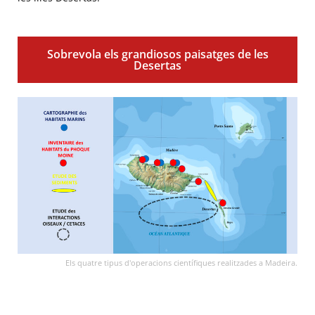
Sobrevola els grandiosos paisatges de les
Desertas
Els quatre tipus d'operacions científiques realitzades a Madeira.