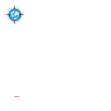
Del 19 d’agost a l’11 de
setembre de 2017
MISSIÓ MADEIRA
2017 – ATLÀNTIC