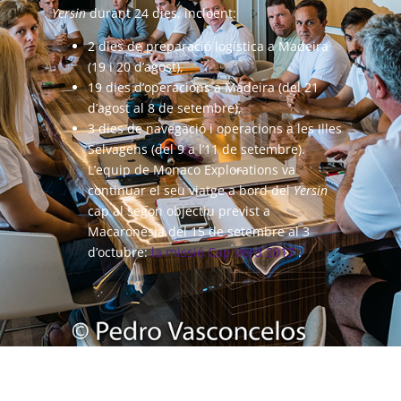
Yersin
durant 24 dies, incloent:
2 dies de preparació logística a Madeira
(19 i 20 d’agost),
19 dies d’operacions a Madeira (del 21
d’agost al 8 de setembre),
3 dies de navegació i operacions a les Illes
Selvagens (del 9 a l’11 de setembre).
L’equip de Monaco Explorations va
continuar el seu viatge a bord del
Yersin
cap al segon objectiu previst a
Macaronèsia del 15 de setembre al 3
d’octubre:
la missió Cap Verd 2017
.