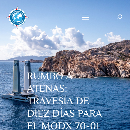
RUMBO A
ATENAS:
TRAVESÍA DE
DIEZ DÍAS PARA
EL MODX 70-01