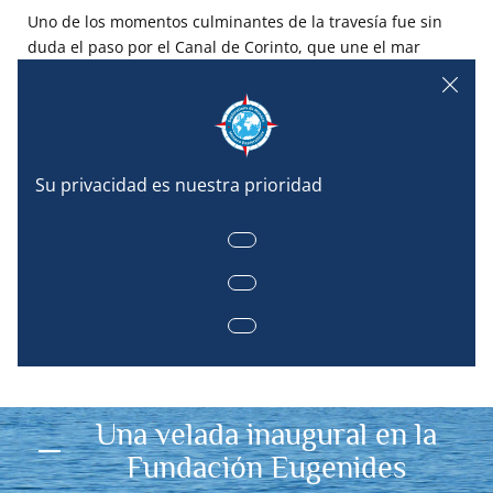
Uno de los momentos culminantes de la travesía fue sin
duda el paso por el Canal de Corinto, que une el mar
Jónico con el mar Egeo.
Entre sus escarpados acantilados, el MODX 70-01 se
deslizó lentamente por este espectacular corredor de seis
kilómetros. Unas horas más tarde, el barco de la misión
llegó a Atenas, completando su primera gran navegación
de la misión de Grecia.
Una velada inaugural en la
Fundación Eugenides