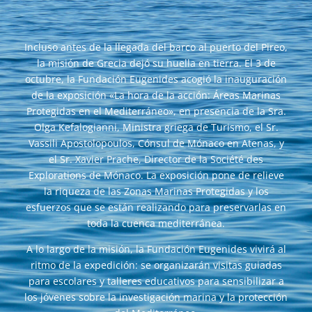
Incluso antes de la llegada del barco al puerto del Pireo,
la misión de Grecia dejó su huella en tierra. El 3 de
octubre, la Fundación Eugenides acogió la inauguración
de la exposición «La hora de la acción: Áreas Marinas
Protegidas en el Mediterráneo», en presencia de la Sra.
Olga Kefalogianni, Ministra griega de Turismo, el Sr.
Vassili Apostolopoulos, Cónsul de Mónaco en Atenas, y
el Sr. Xavier Prache, Director de la Société des
Explorations de Mónaco. La exposición pone de relieve
la riqueza de las Zonas Marinas Protegidas y los
esfuerzos que se están realizando para preservarlas en
toda la cuenca mediterránea.
A lo largo de la misión, la Fundación Eugenides vivirá al
ritmo de la expedición: se organizarán visitas guiadas
para escolares y talleres educativos para sensibilizar a
los jóvenes sobre la investigación marina y la protección