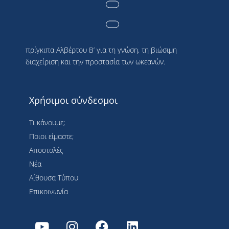
Η Société des Explorations de Monaco είναι
μια πλατφόρμα για τη δέσμευση της Α.Ε. του
πρίγκιπα Αλβέρτου Β’ για τη γνώση, τη βιώσιμη
διαχείριση και την προστασία των ωκεανών.
Χρήσιμοι σύνδεσμοι
Τι κάνουμε;
Ποιοι είμαστε;
Αποστολές
Νέα
Αίθουσα Τύπου
Επικοινωνία