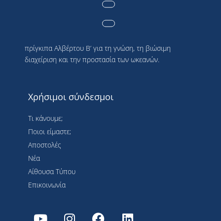
Η Société des Explorations de Monaco είναι
μια πλατφόρμα για τη δέσμευση της Α.Ε. του
πρίγκιπα Αλβέρτου Β’ για τη γνώση, τη βιώσιμη
διαχείριση και την προστασία των ωκεανών.
Χρήσιμοι σύνδεσμοι
Τι κάνουμε;
Ποιοι είμαστε;
Αποστολές
Νέα
Αίθουσα Τύπου
Επικοινωνία