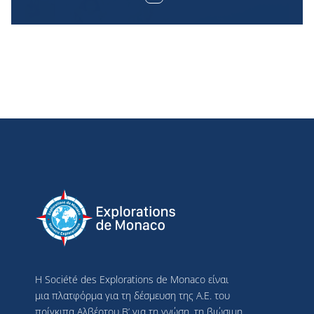
Η Société des Explorations de Monaco είναι
μια πλατφόρμα για τη δέσμευση της Α.Ε. του
πρίγκιπα Αλβέρτου Β’ για τη γνώση, τη βιώσιμη