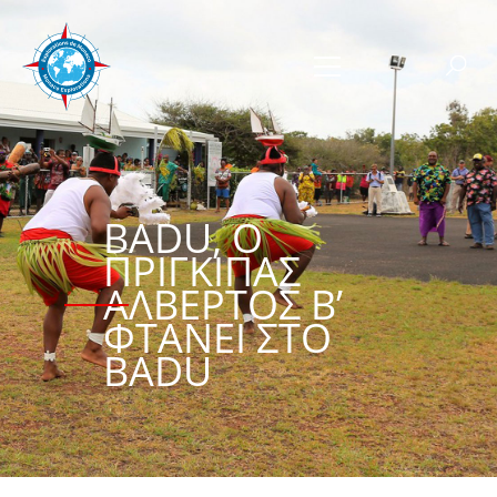
BADU, Ο
ΠΡΊΓΚΙΠΑΣ
ΑΛΒΈΡΤΟΣ Β’
ΦΤΆΝΕΙ ΣΤΟ
BADU