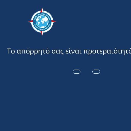
Εξερευνήσ
29 Ιουνίου έως 30 Αυγούσ
Η ΈΚΘΕΣΗ “R