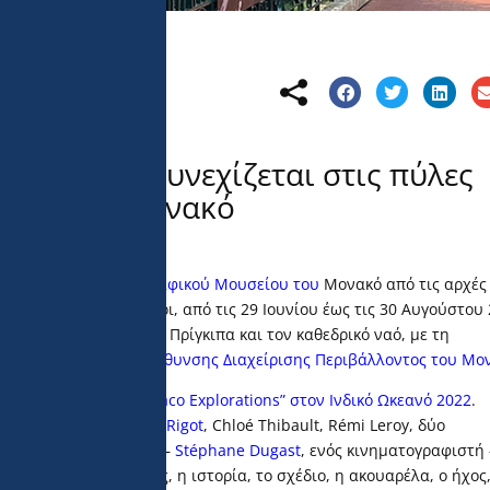
s croisés" συνεχίζεται στις πύλες
rtin του Μονακό
ριάσεων του
Ωκεανογραφικού Μουσείου του
Μονακό από τις αρχές
χιστεί όλο το καλοκαίρι, από τις 29 Ιουνίου έως τις 30 Αυγούστου 
κοντά στο Παλάτι του Πρίγκιπα και τον καθεδρικό ναό, με τη
Υποθέσεων
και της
Διεύθυνσης Διαχείρισης Περιβάλλοντος του Μο
ι της
αποστολής “Monaco Explorations” στον Ινδικό Ωκεανό 2022
.
ιών καλλιτεχνών –
Elise Rigot
, Chloé Thibault, Rémi Leroy, δύο
, ενός δημοσιογράφου –
Stéphane Dugast
, ενός κινηματογραφιστή 
ορους συμμετέχοντες, η ιστορία, το σχέδιο, η ακουαρέλα, ο ήχος,