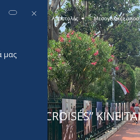
εις του Μονακό
Αποστολές
Μεσογειακές αποσ
του 2023
EGARDS CROISÉS” ΚΙΝΕΊΤΑ