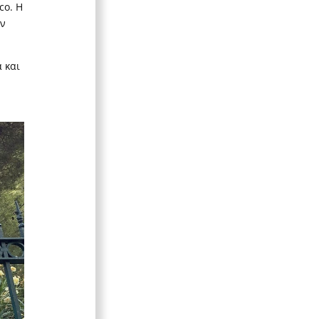
o. Η
ην
 και