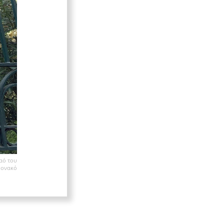
Ναό του
Μονακό