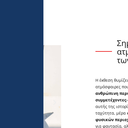
Ση
ατ
τω
Η έκθεση θυμίζε
ατμόσφαιρες πο
ανθρώπινη περ
συμμετέχοντες-
αυτής της ιστορ
ταχύτητα, μέρα 
φυσικών περιο
για φαντασία, α