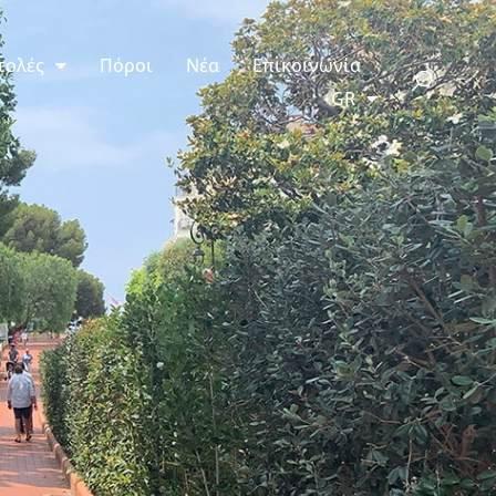
τολές
Πόροι
Νέα
Επικοινωνία
GR
Ι