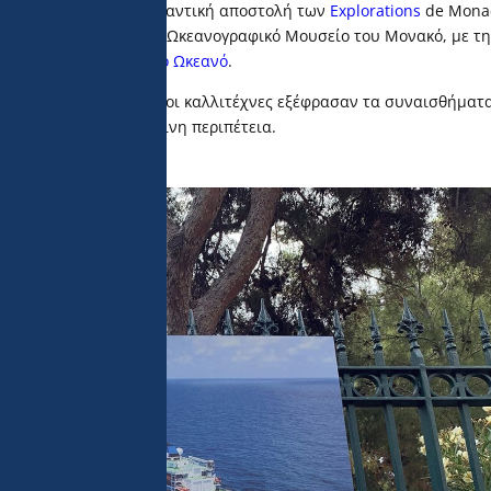
εικονίζουν αυτή τη σημαντική αποστολή των
Explorations
de Monac
ις 21 Μαρτίου 2023 στο Ωκεανογραφικό Μουσείο του Μονακό, με τ
αποστολής στον Ινδικό Ωκεανό
.
 την τελευταία ημέρα, οι καλλιτέχνες εξέφρασαν τα συναισθήματα
κνή και έντονη ανθρώπινη περιπέτεια.