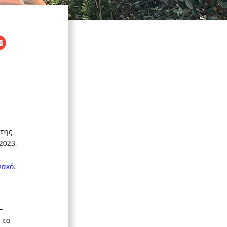
 της
2023,
νακό
.
–
 το