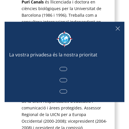
Puri Canals
és llicenciada i doctora en
ciències biològiques per la Universitat de
Barcelona (1986 i 1996). Treballa com a
consultora internacional independent en
l’àmbit de la conservació marina i
costanera. És presidenta de MedPAN (Xarxa
Mediterrània de Gestors d’AMP) i promou
les xarxes d’AMP a l’Atlàntic i el sud-est
asiàtic com a coordinadora de projectes
transatlàntics de la UE sobre les AMP i els
oceans. Membre dels consells assessors de
la Fundación Biodiversidad (Espanya),
Desenvolupament Sostenible de Catalunya i
del consell científic del Conservatoire du
Littoral (França), així com de les comissions
de la UICN responsables d’educació i
comunicació i àrees protegides. Assessor
Regional de la UICN per a Europa
Occidental (2000-2008); vicepresident (2004-
2008) i president de la comissió