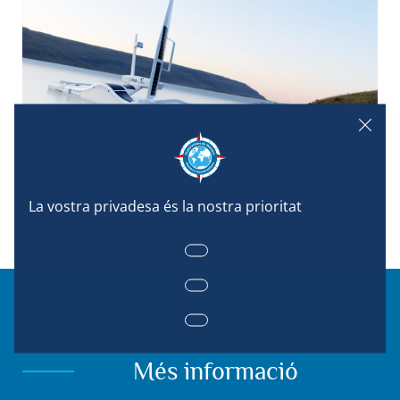
Vaixell de laboratori autònom Sphyrna 70, de 21 m d'eslora. ©DR
Més informació