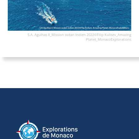
S.A. Agulhas II_Mission océan Indien 2022©Filip Kulisev_Amazing
Planet_MonacoExplorations