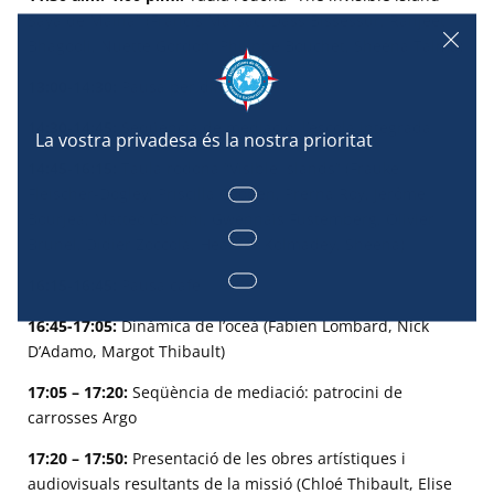
Saya de Malha” (Francis Marsac, Dass Bissessur, Ranjeet
Bhagooli, Nuette Gordon, Philippe Bouchet, Sheena Talma)
13:00-14:30:
Pausa per dinar
14:30-14:45:
Seqüència de mediació: l’escola integrada
14:45-16:15:
Taula rodona “Visible Islands” (Frauke
Fleischer-Dogley, Priscilla Coopen, Prerna Roy, Jérôme
Bourjea, Mattéo Contini, Gwennaïs Fustemberg, Olivier
Brunel, Didier Zoccola, Heather Kolmadey, Sheena)
16:15-16:45:
Pausa cafè
16:45-17:05:
Dinàmica de l’oceà (Fabien Lombard, Nick
D’Adamo, Margot Thibault)
17:05 – 17:20:
Seqüència de mediació: patrocini de
carrosses Argo
17:20 – 17:50:
Presentació de les obres artístiques i
audiovisuals resultants de la missió (Chloé Thibault, Elise