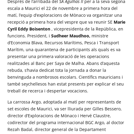
Després de l’arribada del
SA Agulhas II
per a la seva segona
escala a Maurici el 22 de novembre a primera hora del
matí, l’equip d’exploracions de Mònaco va organitzar una
recepció a primera hora del vespre que va reunir SE
Marie
Cyril Eddy Boisenton
, vicepresidenta de la República, en
funcions. President, i
Sudheer Maudhoo,
ministre
d’Economia Blava, Recursos Marítims, Pesca i Transport
Marítim, una quarantena de participants als quals es va
presentar una primera valoració de les operacions
realitzades al Banc per Saya de Malha. Abans d’aquesta
rebuda, s’havia dedicat tota la jornada a donar la
benvinguda a nombrosos escolars. Científics mauricians i
també seychellesos han estat presents per explicar el seu
treball de recerca i despertar vocacions.
La carrossa Argo, adoptada al matí per representants de
set escoles de Maurici, va ser lliurada per Gilles Bessero,
director d’Exploracions de Mònaco i Hervé Claustre,
codirector del programa internacional BGC Argo, al doctor
Rezah Badal, director general de la Departament