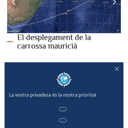
El desplegament de la
carrossa mauricià
La carrossa cedida a Maurici pel Principat de Mònaco va
ser desplegada al final de la tarda del 25 de novembre de
2022 per Céline Dimier i Vincent Taillandier, els dos
membres de l’equip BGC Argo d’Hervé Claustre, que van
romandre a bord per dur a terme l’última. operacions de
desplegament previstes en el viatge de tornada a Ciutat
del Cap. En total, es desplegaran 6 carrosses més al
recorregut i es realitzaran tres Rosetes/CTD. Una trentena
de carrosses hauran arribat a l’oceà Índic i permetran una
vigilància i un seguiment molt més efectius d’aquesta