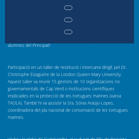
Acció de mediació en directe de
Yersin
amb estudiants
reunits al Museu Oceanogràfic de Mònaco ©M. Museu
En directe des de l’OSCM amb 267 escolars monegues,
Oceanogràfic Dagnino de Mònaco
estudiants de secundària i batxillerat, connectats des de la
gran Sala de Conferències del Museu Oceanogràfic de Mònaco.
Per aquest intercanvi s’han elaborat 200 preguntes pels
alumnes del Principat!
Participació en un taller de restitució i intercanvi dirigit pel Dr.
Christophe Eizaguirre de la London Queen Mary University.
Aquest taller va reunir 15 gestors de 10 organitzacions no
governamentals de Cap Verd o institucions científiques
implicades en la protecció de les tortugues marines (xarxa
TAOLA). També hi va assistir la Sra. Sónia Araújo-Lopes,
coordinadora del pla nacional de conservació de les tortugues
marines.