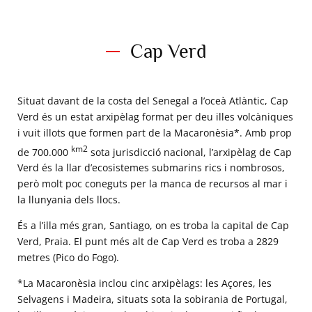
Cap Verd
Situat davant de la costa del Senegal a l’oceà Atlàntic, Cap
Verd és un estat arxipèlag format per deu illes volcàniques
i vuit illots que formen part de la Macaronèsia*. Amb prop
km2
de 700.000
sota jurisdicció nacional, l’arxipèlag de Cap
Verd és la llar d’ecosistemes submarins rics i nombrosos,
però molt poc coneguts per la manca de recursos al mar i
la llunyania dels llocs.
És a l’illa més gran, Santiago, on es troba la capital de Cap
Verd, Praia. El punt més alt de Cap Verd es troba a 2829
metres (Pico do Fogo).
*La Macaronèsia inclou cinc arxipèlags: les Açores, les
Selvagens i Madeira, situats sota la sobirania de Portugal,