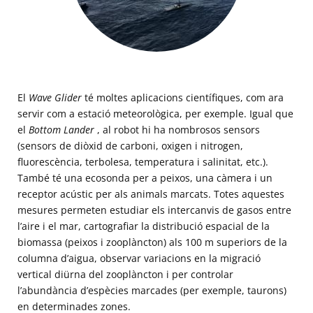
El
Wave Glider
té moltes aplicacions científiques, com ara
servir com a estació meteorològica, per exemple. Igual que
el
Bottom Lander
, al robot hi ha nombrosos sensors
(sensors de diòxid de carboni, oxigen i nitrogen,
fluorescència, terbolesa, temperatura i salinitat, etc.).
També té una ecosonda per a peixos, una càmera i un
receptor acústic per als animals marcats. Totes aquestes
mesures permeten estudiar els intercanvis de gasos entre
l’aire i el mar, cartografiar la distribució espacial de la
biomassa (peixos i zooplàncton) als 100 m superiors de la
columna d’aigua, observar variacions en la migració
vertical diürna del zooplàncton i per controlar
l’abundància d’espècies marcades (per exemple, taurons)
en determinades zones.