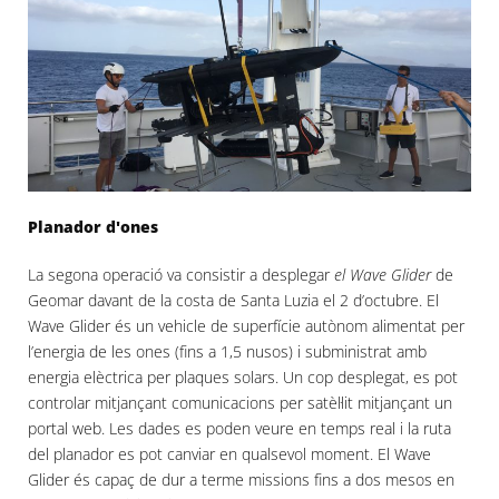
Planador d'ones
La segona operació va consistir a desplegar
el Wave Glider
de
Geomar davant de la costa de Santa Luzia el 2 d’octubre. El
Wave Glider és un vehicle de superfície autònom alimentat per
l’energia de les ones (fins a 1,5 nusos) i subministrat amb
energia elèctrica per plaques solars. Un cop desplegat, es pot
controlar mitjançant comunicacions per satèl·lit mitjançant un
portal web. Les dades es poden veure en temps real i la ruta
del planador es pot canviar en qualsevol moment. El Wave
Glider és capaç de dur a terme missions fins a dos mesos en