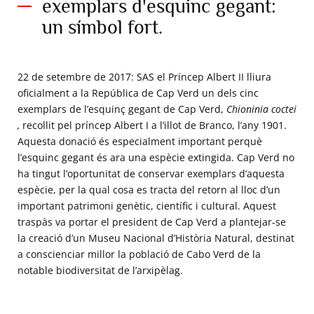
exemplars d'esquinc gegant:
Els cinc exemplars d'esquinc gegant pertanyents a les
col·leccions del Museu Oceanogràfic © Michel Dagnino -
un símbol fort.
I
Institut Oceanogràfic, Fundació Albert
, Príncep de
Mònaco
22 de setembre de 2017: SAS el Príncep Albert II lliura
oficialment a la República de Cap Verd un dels cinc
exemplars de l’esquinç gegant de Cap Verd,
Chioninia coctei
,
recollit pel príncep Albert I a l’illot de Branco, l’any 1901.
Aquesta donació és especialment important perquè
l’esquinc gegant és ara una espècie extingida. Cap Verd no
ha tingut l’oportunitat de conservar exemplars d’aquesta
espècie, per la qual cosa es tracta del retorn al lloc d’un
important patrimoni genètic, científic i cultural. Aquest
traspàs va portar el president de Cap Verd a plantejar-se
la creació d’un Museu Nacional d’Història Natural, destinat
a conscienciar millor la població de Cabo Verd de la
notable biodiversitat de l’arxipèlag.