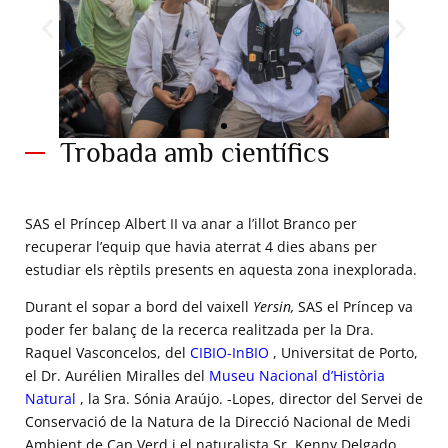
Trobada amb científics
SAS el Príncep Albert II conversa amb la doctora Raquel
Vasconcelos, tornant de l'expedició a l'illot Branco ©
O.Borde - Explorations de Monaco.
SAS el Príncep Albert II va anar a l’illot Branco per
recuperar l’equip que havia aterrat 4 dies abans per
estudiar els rèptils presents en aquesta zona inexplorada.
Durant el sopar a bord del vaixell
Yersin,
SAS el Príncep va
poder fer balanç de la recerca realitzada per la Dra.
Raquel Vasconcelos, del
CIBIO-InBIO
, Universitat de Porto,
el Dr. Aurélien Miralles del
Museu Nacional d’Història
Natural
, la Sra. Sónia Araújo. -Lopes, director del Servei de
Conservació de la Natura de la Direcció Nacional de Medi
Ambient de Cap Verd i el naturalista Sr. Kenny Delgado