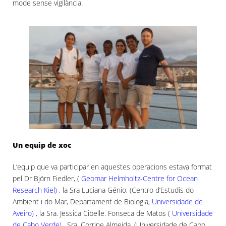
mode sense vigilància.
Un equip de xoc
L’equip que va participar en aquestes operacions estava format
pel Dr Björn Fiedler, (
Geomar Helmholtz-Centre for Ocean
Research Kiel)
, la Sra Luciana Génio, (Centro d’Estudis do
Ambient i do Mar, Departament de Biologia,
Universidade de
Aveiro)
, la Sra. Jessica Cibelle. Fonseca de Matos (
Universidade
de Cabo Verde)
, Sra. Corrine Almeida, (Universidade de Cabo