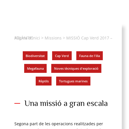
Pàgina d'inici
MISSIÓ Cap Verd 2017 – ATLÀNTIC
>
Missions
>
Biodiversitat
,
Cap Verd
,
Fauna de l'illa
,
Megafauna
,
Noves tècniques d'exploració
,
Rèptils
,
Tortugues marines
Una missió a gran escala
Segona part de les operacions realitzades per