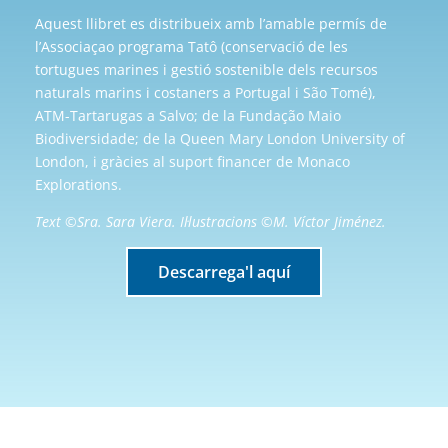
Aquest llibret es distribueix amb l’amable permís de
l’Associaçao programa Tatô (conservació de les
tortugues marines i gestió sostenible dels recursos
naturals marins i costaners a Portugal i São Tomé),
ATM-Tartarugas a Salvo; de la Fundação Maio
Biodiversidade; de la Queen Mary London University of
London, i gràcies al suport financer de Monaco
Explorations.
Text ©Sra. Sara Viera. Il·lustracions ©M. Víctor Jiménez.
Descarrega'l aquí