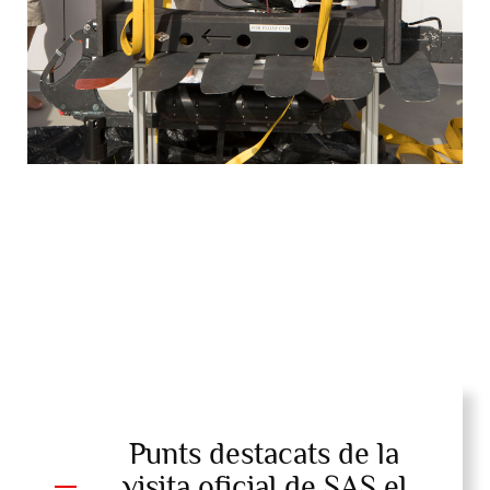
El doctor Björn Fiedler presenta al príncep Albert II de
Mònaco i Robert Calcagno el funcionament del robot “Wave
Glider” © O. Borde. Exploracions de Mònaco.
Punts destacats de la
visita oficial de SAS el