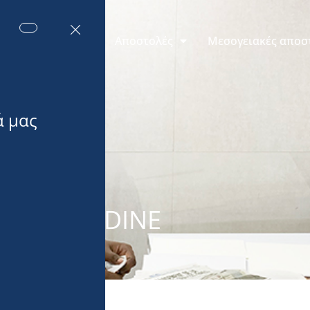
εις του Μονακό
Αποστολές
Μεσογειακές αποσ
MARIETTE DINE