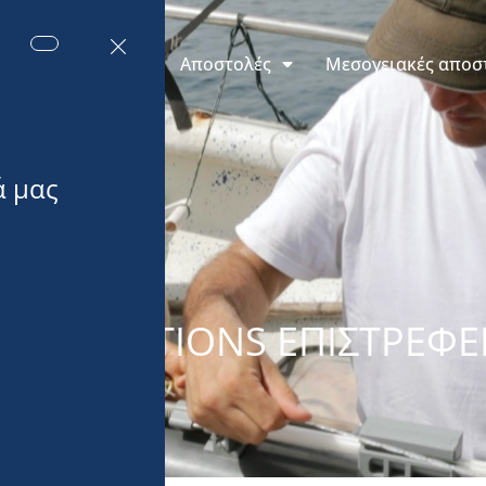
εις του Μονακό
Αποστολές
Μεσογειακές αποσ
XPLORATIONS ΕΠΙΣΤΡΈΦΕ