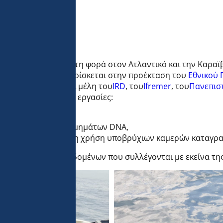
ομβία, αλλά αυτή τη φορά στον Ατλαντικό και την Καραϊβ
 θαλάσσια περιοχή βρίσκεται στην προέκταση του
Εθνικού 
ο οποίο συγκεντρώνει μέλη του
IRD
, του
Ifremer
, του
Πανεπισ
ιστεί οι ακόλουθες εργασίες:
αφή,
η περιβαλλοντικών τμημάτων DNA,
ονίας των ειδών με τη χρήση υποβρύχιων καμερών καταγρ
διασταύρωση των δεδομένων που συλλέγονται με εκείνα τη