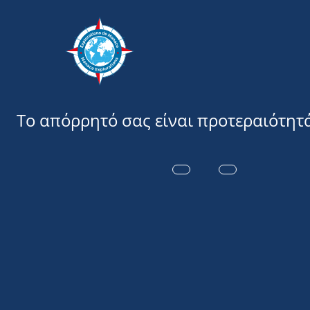
Εξερευνήσ
Η MONACO E
ΚΟΛΟΜΒΊΑ