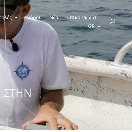
τολές
Πόροι
Νέα
Επικοινωνία
GR
Ι ΣΤΗΝ