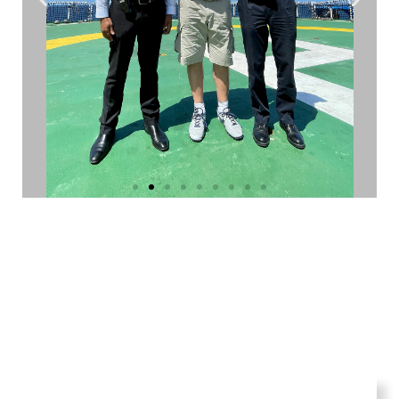
Η Α.Σ.Α. Πρίγκιπας Αλβέρτος Β' του Μονακό.
Στα δεξιά του, ο Knowledge Bengu, πλοίαρχος του
S.A.
Agulhas II
και στα αριστερά του, ο Gilles Bessero,
επικεφαλής της αποστολής. 25_10_2022©Nicolas
Mathys_Zeppelin_MonacoExplorations