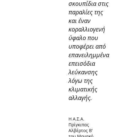
σκουπίδια στις
παραλίες της
και έναν
κοραλλιογενή
ύφαλο που
υποφέρει από
επανειλημμένα
επεισόδια
λεύκανσης
λόγω της
κλιματικής
αλλαγής.
Η Α.Σ.Α.
Πρίγκιπας
Αλβέρτος Β'
του Μονακό.