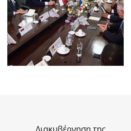
Διμερής ανταλλαγή απόψεων μεταξύ των αντιπροσωπειών
των Μονεγάσκων και των Σεϋχελλών.
Mahé.
Σεϋχέλλες.
26_10_2022@Nicolas Mathys_Zeppelin_Monaco
Explorations
Διακυβέρνηση της