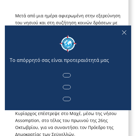
Μετά από μια ημέρα αφιερωμένη στην εξερεύνηση
του νησιού και στη συζήτηση κοινών δράσεων με
το Ίδρυμα των Νησιών των Σεϋχελλών και την
κυβέρνηση των Σεϋχελλών, η Α.Ε. Πρίγκιπας
Αλβέρτος Β’ του Μονακό ταξίδεψε στο πλοίο S.A.
Agulhas, όπου πέρασε τη νύχτα της 25ης προς 26η
Οκτωβρίου.
Στο μενού: ξενάγηση στις εγκαταστάσεις και τα
εργαστήρια, συναντήσεις με το πλήρωμα και τις
διάφορες επιστημονικές ομάδες και συμμετέχοντες
στην αποστολή, καθώς και παρουσίαση των
επιστημονικών και καλλιτεχνικών έργων που
συνδέονται με την αποστολή.
Ένα γεμάτο πρόγραμμα, στο τέλος του οποίου η
Κυρίαρχος επέστρεψε στο Μαχέ, μέσω της νήσου
Assomption, στο τέλος του πρωινού της 26ης
Οκτωβρίου, για να συναντήσει τον Πρόεδρο της
Δημοκρατίας των Σεϋχελλών.