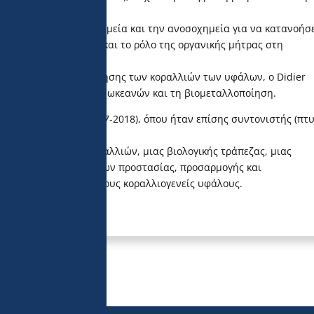
ακή βιολογία, τη βιοχημεία και την ανοσοχημεία για να κατανοήσ
ένεση των κοραλλιών και το ρόλο της οργανικής μήτρας στη
ς ρυθμούς ασβεστοποίησης των κοραλλιών των υφάλων, ο Didier
τες για την οξίνιση των ωκεανών και τη βιομεταλλοποίηση.
) και Tara Pacific (2017-2018), όπου ήταν επίσης συντονιστής (πτ
υ Συντηρητηρίου Κοραλλιών, μιας βιολογικής τράπεζας, μιας
 την υποστήριξη δράσεων προστασίας, προσαρμογής και
λιματικής αλλαγής στους κοραλλιογενείς υφάλους.