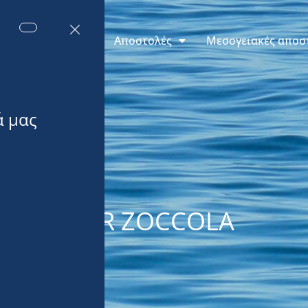
εις του Μονακό
Αποστολές
Μεσογειακές αποσ
ΤΟΥ DIDIER ZOCCOLA