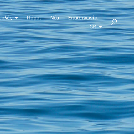
τολές
Πόροι
Νέα
Επικοινωνία
GR