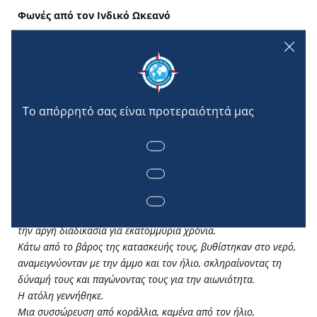
Φωνές από τον Ινδικό Ωκεανό
Επεισόδια αριθ. 3, 4 και 5: Aldabra
Υπάρχει ένα νησί χαμένο στη μέση του Ινδικού Ωκεανού.
Εκεί ξεκίνησαν όλα, όπου μια σειρά από συμβιώσεις και
συναρμογές όλων των ειδών, πέψη και εκκρίσεις, δημιούργησαν
τις πιο διαφορετικές μορφές ζωής.
Εκατοντάδες εκατομμύρια χρόνια πριν, τα θαλάσσια ζώα
συνέλαβαν μεταλλικά σωματίδια στον ωκεανό, τα κατάπιαν και
τα πέψησαν, μέχρι που απέκκριναν τους πρώτους σκελετούς του
πλανήτη μας.
Μέσω αυτής της διαδικασίας της βιο-μεταλλοποίησης, οι ύφαλοι
αναδύθηκαν από το έδαφος των ωκεανών μας και συνέχισαν
την αργή διαδικασία για εκατομμύρια χρόνια.
Κάτω από το βάρος της κατασκευής τους, βυθίστηκαν στο νερό,
αναμειγνύονταν με την άμμο και τον ήλιο, σκληραίνοντας τη
δύναμή τους και παγώνοντας τους για την αιωνιότητα.
Η ατόλη γεννήθηκε.
Μια συσσώρευση από κοράλλια, καμένα από τον ήλιο,