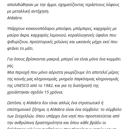
απολιθώθηκαν με την άμμο, σχηματίζοντας τεράστιους λόφους
με μεταλλική αντήχηση.
Aldabra.
Υπάρχουν κοκκινοπόδαροι μπούφοι, μπόμπιρες, καρχαρίες με
μαύρα άκρα, καρχαρίες λεμονιού, κοραλλιογενείς ύφαλοι που
ψιθυρίζουν, προϊστορικές χελώνες και ωκεανός μέχρι εκεί που
φτάνει το μάτι.
Για όσους βρίσκονται μακριά, μπορεί να είναι μόνο ένα κομμάτι
γης.
Μια περιοχή που μόνο αόριστα γνωρίζουμε ότι αποτελεί μέρος
της κοινής μας κληρονομιάς, μνημείο παγκόσμιας κληρονομιάς
της UNESCO από το 1982, και για τη διατήρησή της
χρειάστηκαν σχεδόν 15 χρόνια.
Ωστόσο, η Aldabra δεν είναι απλώς ένα στρατιωτικό ή
επιστημονικό ζήτημα, η Aldabra είναι ένα σύμβολο: το σύμβολο
των Σεϋχελλών, όπου υπάρχει ένα νησί που προστατεύεται από
την ανθρώπινη δραστηριότητα και όπου κάθε βράδυ οι