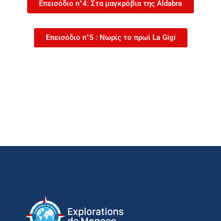
Επεισόδιο n°4: Στα μαγκρόβια της Aldabra
Επεισόδιο n°5 : Νωρίς το πρωί La Gigi