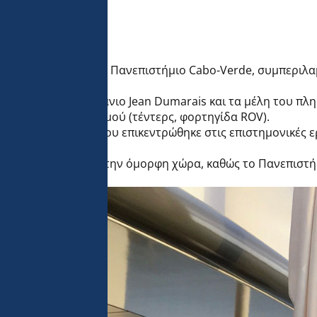
μηχανικοί κ.λπ.) από το Πανεπιστήμιο Cabo-Verde, συμπερι
ήτηση με τον καπετάνιο Jean Dumarais και τα μέλη του π
ας και του εξοπλισμού (τέντερς, φορτηγίδα ROV).
ε μια παρουσίαση που επικεντρώθηκε στις επιστημονικές 
.
αχώρηση από αυτή την όμορφη χώρα, καθώς το Πανεπιστή