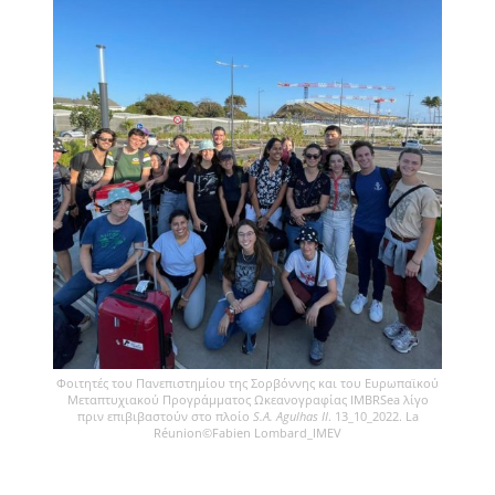
Φοιτητές του Πανεπιστημίου της Σορβόννης και του Ευρωπαϊκού
Μεταπτυχιακού Προγράμματος Ωκεανογραφίας IMBRSea λίγο
πριν επιβιβαστούν στο πλοίο
S.A. Agulhas II
. 13_10_2022. La
Réunion©Fabien Lombard_IMEV