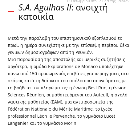
13 Οκτωβρίου στο Le Port της Ρεϋνιόν.
S.A. Agulhas II
: ανοιχτή
κατοικία
Τάξη 6ème του Collège Morin του M.
Delebarre.
Επίσκεψη στο
S.A. AgulhasII
.
13_10_2022.
Μετά την παραλαβή του επιστημονικού εξοπλισμού το
La Réunion©Didier
Théron_MonacoExplorations
πρωί, η ημέρα συνεχίστηκε με την επίσκεψη περίπου δέκα
γενικών δημοσιογράφων από τη Ρεϋνιόν.
Μια παρουσίαση της αποστολής και μερικές συζητήσεις
αργότερα, η ομάδα Explorations de Monaco υποδέχτηκε
πάνω από 150 προσωρινούς επιβάτες για περιηγήσεις στο
σκάφος κατά τη διάρκεια του υπόλοιπου απογεύματος με
τη βοήθεια του πληρώματος: η ένωση Best Run, η ένωση
Sciences Réunion, οι μαθητευόμενοι του Auteuil, η σχολή
ναυτικής μαθητείας (EAM), μια αντιπροσωπεία της
Fédération Nationale du Mérite Maritime, το Lycée
professionnel Léon le Pervenche, το γυμνάσιο Lucet
Langenier και το γυμνάσιο Morin.