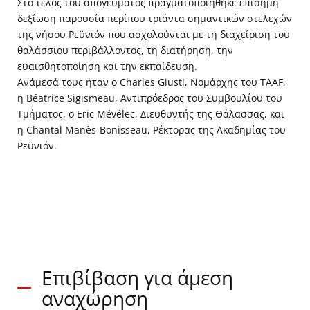
Στο τέλος του απογεύματος πραγματοποιήθηκε επίσημη
13_10_2022©Didier Théron_MonacoExplorations
δεξίωση παρουσία περίπου τριάντα σημαντικών στελεχών
της νήσου Ρεϋνιόν που ασχολούνται με τη διαχείριση του
θαλάσσιου περιβάλλοντος, τη διατήρηση, την
ευαισθητοποίηση και την εκπαίδευση.
Ανάμεσά τους ήταν ο Charles Giusti, Νομάρχης του TAAF,
η Béatrice Sigismeau, Αντιπρόεδρος του Συμβουλίου του
Τμήματος, ο Eric Mévélec, Διευθυντής της Θάλασσας, και
η Chantal Manès-Bonisseau, Ρέκτορας της Ακαδημίας του
Ρεϋνιόν.
Επιβίβαση για άμεση
αναχώρηση