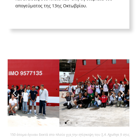
απογεύματος της 13ης Οκτωβρίου.
150 άτομα έγιναν δεκτά στο πλοίο για την επίσκεψη του
S.A. Agulhas
II στις