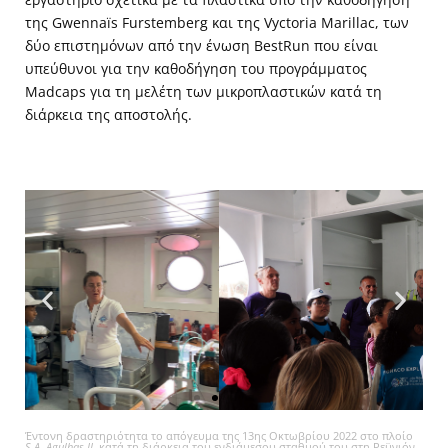
της Gwennaïs Furstemberg και της Vyctoria Marillac, των
δύο επιστημόνων από την ένωση BestRun που είναι
υπεύθυνοι για την καθοδήγηση του προγράμματος
Madcaps για τη μελέτη των μικροπλαστικών κατά τη
διάρκεια της αποστολής.
Έντονη δραστηριότητα το απόγευμα της 13ης Οκτωβρίου 2022 στο πλοίο
S.A. Agulhas II
, κατά τη διάρκεια του ενδιάμεσου σταθμού του στη Ρεϋνιόν.