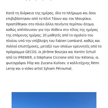
Κατά τη διάρκεια της ημέρας, όλο το πλήρωμα και όσοι
επιβιβάστηκαν από το Κέιπ Τάουν και τον Μαυρίκιο,
προστέθηκαν στο πλοίο άλλα πενήντα περίπου άτομα,
καθώς απέπλευσαν για την Aldbra στο τέλος της ημέρας
της επόμενης ημέρας: 20 μαθητές από το σχολείο του
πλοίου υπό την επίβλεψη του Fabien Lombard, καθώς και
πολλοί επιστήμονες, μεταξύ των οποίων ερευνητές από το
πρόγραμμα GECOS, οι Jérôme Bourjea και Kentin Schull
από το IFREMER, ο Stéphane Ciccione από την Kélonia, οι
φωτογράφοι Filip και Zuzana Kulisev, ο καλλιτέχνης Rémi
Leroy και ο video artist Sylvain Péroumal.