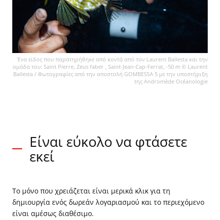
Ένα είδος που παρατηρήθηκε από κοντά από τον Laurent Ballesta και την
ομάδα του: Saint Pierre, Zeus faber , Saint-Jean-Cap-Ferrat, -50 m © Laurent
Ballesta / Φωτογραφίες από την αποστολή GOMBESSA 5 με την υποστήριξη
της Andromède Océanologie
Είναι εύκολο να φτάσετε
εκεί
Το μόνο που χρειάζεται είναι μερικά κλικ για τη
δημιουργία ενός δωρεάν λογαριασμού και το περιεχόμενο
είναι αμέσως διαθέσιμο.