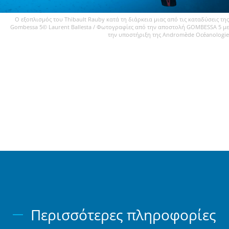
Ο εξοπλισμός του Thibault Rauby κατά τη διάρκεια μιας από τις καταδύσεις της
Gombessa 5© Laurent Ballesta / Φωτογραφίες από την αποστολή GOMBESSA 5 με
την υποστήριξη της Andromède Océanologie
Περισσότερες πληροφορίες