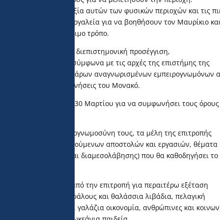
κοινή γνώμη για την αξία αυτών των φυσικών περιοχών και τις πι
μβουλές, πόρους και εργαλεία για να βοηθήσουν τον Μαυρίκιο και
ς πόρους τους με βιώσιμο τρόπο.
μια διεπιστημονική και διεπιστημονική προσέγγιση,
νωνικών επιστημών, σύμφωνα με τις αρχές της επιστήμης της
ουσα επιτροπή δεκατεσσάρων αναγνωρισμένων εμπειρογνωμόνων 
υμβουλεύσει τις εξερευνήσεις του Μονακό.
 συνεδρίασή της στις 30 Μαρτίου για να συμφωνήσει τους όρους
ργασίας.
την εκτεταμένη εμπειρογνωμοσύνη τους, τα μέλη της επιτροπής
άσης (καταγραφή προηγούμενων αποστολών και εργασιών, θέματα
έματα επικοινωνίας και διαμεσολάβησης) που θα καθοδηγήσει το
στολής.
ου προσδιορίστηκαν από την επιτροπή για περαιτέρω εξέταση
κή, κοραλλιογενείς υφάλους και θαλάσσια λιβάδια, πελαγική
ολογία βαθέων υδάτων, γαλάζια οικονομία, ανθρώπινες και κοινων
ιες ζώνες, καθώς και ωκεάνια παιδεία.