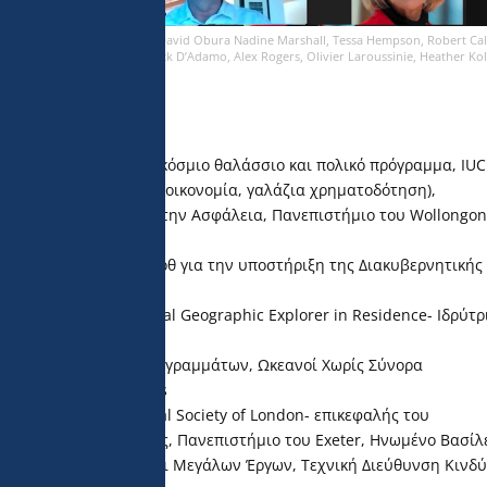
nwar Rumjaun, Gilles Bessero, David Obura Nadine Marshall, Tessa Hempson, Robert Ca
 Gustaf Lundin (Président) Nick D’Adamo, Alex Rogers, Olivier Laroussinie, Heather K
ερος επιστήμονας, Παγκόσμιο θαλάσσιο και πολικό πρόγραμμα, IU
ας πολιτικής (γαλάζια οικονομία, γαλάζια χρηματοδότηση),
Ωκεάνιους Πόρους και την Ασφάλεια, Πανεπιστήμιο του Wollongon
ς Τράπεζας.
ο Προγράμματος του Περθ για την υποστήριξη της Διακυβερνητικής
υ Mission Blue- National Geographic Explorer in Residence- Ιδρύτρ
arch, ΗΠΑ.
νας και Διευθυντής Προγραμμάτων, Ωκεανοί Χωρίς Σύνορα
λος, Nature Seychelles
ς σύμβουλος, Zoological Society of London- επικεφαλής του
ce- επίτιμος καθηγητής, Πανεπιστήμιο του Exeter, Ηνωμένο Βασίλε
ιλιακού Σχεδιασμού και Μεγάλων Έργων, Τεχνική Διεύθυνση Κινδ