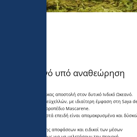
Ινδικό Ωκεανό υπό αναθεώρηση
μάζει μια μεγάλης κλίμακας αποστολή στον δυτικό Ινδικό Ωκεανό.
νιόν, Μαυρίκιου και Σεϋχελλών, με ιδιαίτερη έμφαση στη Saya d
βάδια στον κόσμο στο οροπέδιο Mascarene.
ου είναι ελάχιστα γνωστά επειδή είναι απομακρυσμένα και δύσκ
ώς και υπεύθυνοι λήψης αποφάσεων και ειδικοί των μέσων
υν τις προσπάθειές τους για να μελετήσουν την περιοχή.