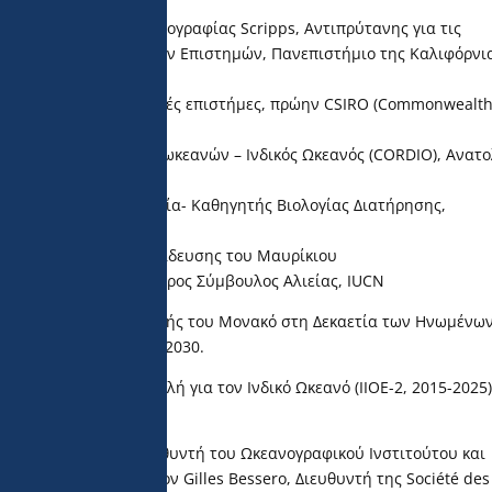
α
 του Ινστιτούτου Ωκεανογραφίας Scripps, Αντιπρύτανης για τις
 της Σχολής Θαλάσσιων Επιστημών, Πανεπιστήμιο της Καλιφόρνια
εριβαλλοντικές κοινωνικές επιστήμες, πρώην CSIRO (Commonwealt
anisation), Αυστραλία.
ι ανάπτυξη παράκτιων ωκεανών – Ινδικός Ωκεανός (CORDIO), Ανατο
ής, REV Ocean, Νορβηγία- Καθηγητής Βιολογίας Διατήρησης,
 Βασίλειο.
ητής, Ινστιτούτο Εκπαίδευσης του Μαυρίκιου
ς Διευθυντή και Ανώτερος Σύμβουλος Αλιείας, IUCN
ς προτεινόμενης συμβολής του Μονακό στη Δεκαετία των Ηνωμένω
ιώσιμη Ανάπτυξη 2021-2030.
ύτερη Διεθνή Αποστολή για τον Ινδικό Ωκεανό (IIOE-2, 2015-2025)
 Nippon – GEBCO.
Calcagno, Γενικό Διευθυντή του Ωκεανογραφικού Ινστιτούτου και
rations de Monaco, τον Gilles Bessero, Διευθυντή της Société des