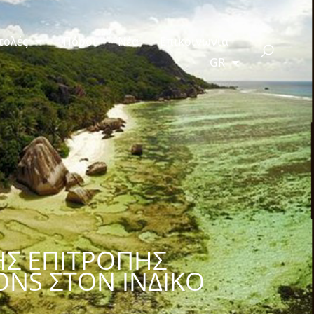
τολές
Πόροι
Νέα
Επικοινωνία
GR
ΉΣ ΕΠΙΤΡΟΠΉΣ
NS ΣΤΟΝ ΙΝΔΙΚΌ