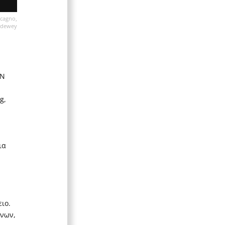
lcagno,
oldewey
CN
g,
ια
ιο.
ύνων,