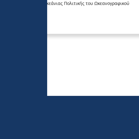
fourneaud, Διευθυντή Ωκεάνιας Πολιτικής του Ωκεανογραφικού