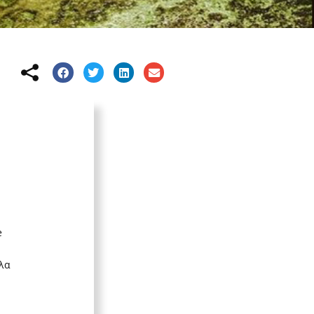
e
ολα