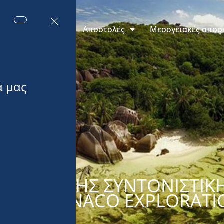
εις του Μονακό
Αποστολές
Μεσογειακές αποσ
ΔΡΊΑΣΗ ΤΗΣ ΣΥΝΤΟΝΙΣΤΙΚ
ΛΉΣ MONACO EXPLORATIO