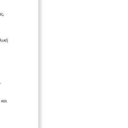
ς,
h
λική
ν
 και